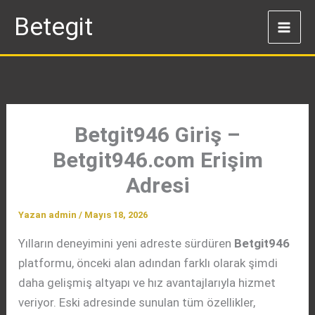
İçeriğe
Betegit
atla
Betgit946 Giriş –
Betgit946.com Erişim
Adresi
Yazan
admin
/
Mayıs 18, 2026
Yılların deneyimini yeni adreste sürdüren
Betgit946
platformu, önceki alan adından farklı olarak şimdi
daha gelişmiş altyapı ve hız avantajlarıyla hizmet
veriyor. Eski adresinde sunulan tüm özellikler,