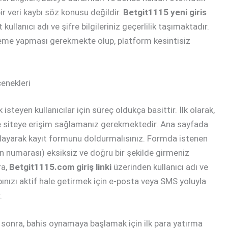
r veri kaybı söz konusu değildir.
Betgit1115 yeni giris
ullanıcı adı ve şifre bilgileriniz geçerlilik taşımaktadır.
leme yapması gerekmekte olup, platform kesintisiz
enekleri
steyen kullanıcılar için süreç oldukça basittir. İlk olarak,
e siteye erişim sağlamanız gerekmektedir. Ana sayfada
ıklayarak kayıt formunu doldurmalısınız. Formda istenen
efon numarası) eksiksiz ve doğru bir şekilde girmeniz
ra,
Betgit1115.com giriş linki
üzerinden kullanıcı adı ve
abınızı aktif hale getirmek için e-posta veya SMS yoluyla
.
an sonra, bahis oynamaya başlamak için ilk para yatırma