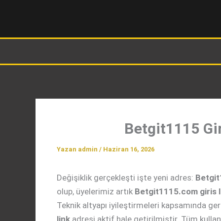
İçeriğe
atla
Betgit1115 Gi
Yazan
admin
/
Haziran 16, 2026
Değişiklik gerçekleşti işte yeni adres:
Betgi
olup, üyelerimiz artık
Betgit1115.com giris l
Teknik altyapı iyileştirmeleri kapsamında ge
link
adresi aktif hale getirilmiştir. Tüm kullan