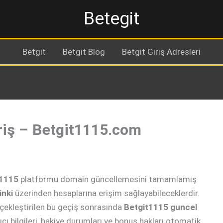
Betegit
Betgit
Betgit Blog
Betgit Giriş Adresleri
riş – Betgit1115.com
t1115
platformu domain güncellemesini tamamlamış
inki
üzerinden hesaplarına erişim sağlayabileceklerdir.
rçekleştirilen bu geçiş sonrasında
Betgit1115 guncel
ıcı bilgileri, bakiye durumları ve bonus hakları otomatik