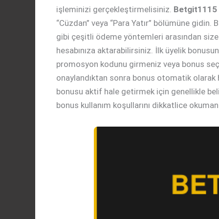
işleminizi gerçekleştirmelisiniz.
Betgit1115 y
“Cüzdan” veya “Para Yatır” bölümüne gidin. Bu
gibi çeşitli ödeme yöntemleri arasından siz
hesabınıza aktarabilirsiniz. İlk üyelik bonus
promosyon kodunu girmeniz veya bonus seçene
onaylandıktan sonra bonus otomatik olarak 
bonusu aktif hale getirmek için genellikle bel
bonus kullanım koşullarını dikkatlice okumanız