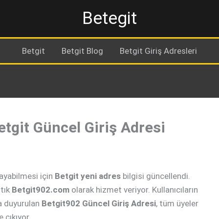
Betegit
Betgit
Betgit Blog
Betgit Giriş Adresleri
etgit Güncel Giriş Adresi
layabilmesi için
Betgit yeni adres
bilgisi güncellendi.
rtık
Betgit902.com
olarak hizmet veriyor. Kullanıcıların
na duyurulan
Betgit902 Güncel Giriş Adresi
, tüm üyeler
 çıkıyor.