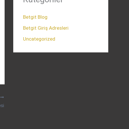
Betgit Blog
Betgit Giriş Adresleri
Uncategorized
T
si