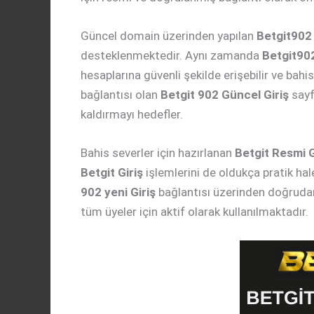
Güncel domain üzerinden yapılan
Betgit902 
desteklenmektedir. Aynı zamanda
Betgit902
hesaplarına güvenli şekilde erişebilir ve bah
bağlantısı olan
Betgit 902 Güncel Giriş
sayfa
kaldırmayı hedefler.
Bahis severler için hazırlanan
Betgit Resmi G
Betgit Giriş
işlemlerini de oldukça pratik hal
902 yeni Giriş
bağlantısı üzerinden doğrudan
tüm üyeler için aktif olarak kullanılmaktadır.