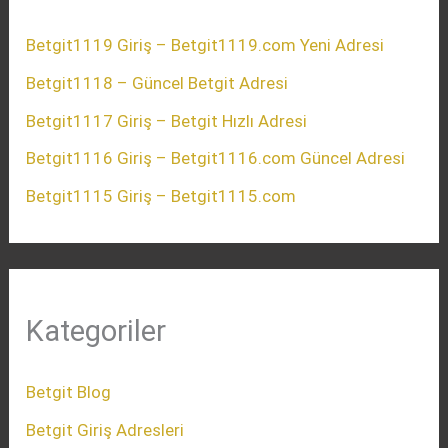
Betgit1119 Giriş – Betgit1119.com Yeni Adresi
Betgit1118 – Güncel Betgit Adresi
Betgit1117 Giriş – Betgit Hızlı Adresi
Betgit1116 Giriş – Betgit1116.com Güncel Adresi
Betgit1115 Giriş – Betgit1115.com
Kategoriler
Betgit Blog
Betgit Giriş Adresleri