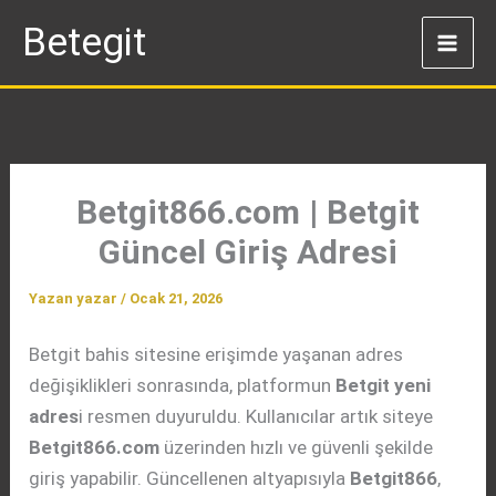
İçeriğe
Betegit
atla
Betgit866.com | Betgit
Güncel Giriş Adresi
Yazan
yazar
/
Ocak 21, 2026
Betgit bahis sitesine erişimde yaşanan adres
değişiklikleri sonrasında, platformun
Betgit yeni
adres
i resmen duyuruldu. Kullanıcılar artık siteye
Betgit866.com
üzerinden hızlı ve güvenli şekilde
giriş yapabilir. Güncellenen altyapısıyla
Betgit866
,