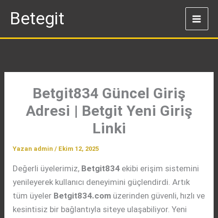
İçeriğe
Betegit
atla
Betgit834 Güncel Giriş
Adresi | Betgit Yeni Giriş
Linki
Yazan
admin
/
Ekim 12, 2025
Değerli üyelerimiz,
Betgit834
ekibi erişim sistemini
yenileyerek kullanıcı deneyimini güçlendirdi. Artık
tüm üyeler
Betgit834.com
üzerinden güvenli, hızlı ve
kesintisiz bir bağlantıyla siteye ulaşabiliyor. Yeni