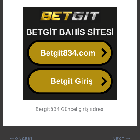
Betgit834 Güncel giriş adresi
ÖNCEKI
NEXT