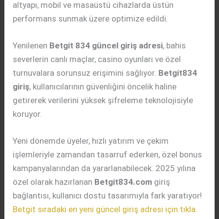
altyapı, mobil ve masaüstü cihazlarda üstün
performans sunmak üzere optimize edildi.
Yenilenen
Betgit 834 güncel giriş adresi
, bahis
severlerin canlı maçlar, casino oyunları ve özel
turnuvalara sorunsuz erişimini sağlıyor.
Betgit834
giriş
, kullanıcılarının güvenliğini öncelik haline
getirerek verilerini yüksek şifreleme teknolojisiyle
koruyor.
Yeni dönemde üyeler, hızlı yatırım ve çekim
işlemleriyle zamandan tasarruf ederken, özel bonus
kampanyalarından da yararlanabilecek. 2025 yılına
özel olarak hazırlanan
Betgit834.com
giriş
bağlantısı, kullanıcı dostu tasarımıyla fark yaratıyor!
Betgit sıradaki en yeni güncel giriş adresi için tıkla.