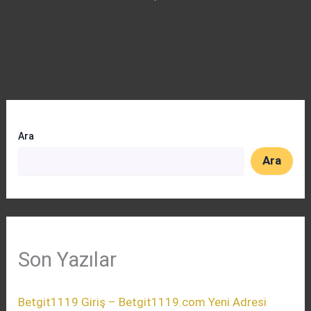
Ara
Ara
Son Yazılar
Betgit1119 Giriş – Betgit1119.com Yeni Adresi