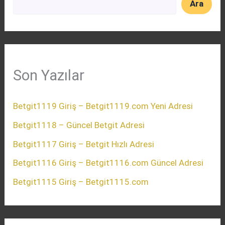
Ara
Son Yazılar
Betgit1119 Giriş – Betgit1119.com Yeni Adresi
Betgit1118 – Güncel Betgit Adresi
Betgit1117 Giriş – Betgit Hızlı Adresi
Betgit1116 Giriş – Betgit1116.com Güncel Adresi
Betgit1115 Giriş – Betgit1115.com