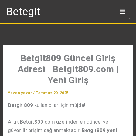
İçeriğe
Betegit
atla
Betgit809 Güncel Giriş
Adresi | Betgit809.com |
Yeni Giriş
Yazan
yazar
/
Temmuz 29, 2025
Betgit 809
kullanıcıları için müjde!
Artık Betgit809.com üzerinden en güncel ve
güvenilir erişim sağlanmaktadır.
Betgit809 yeni