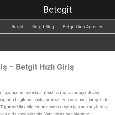
Betegit
Betgit
Betgit Blog
Betgit Giriş Adresleri
ş – Betgit Hızlı Giriş
rli oyuncularımıza kesintisiz hizmet sunmaya devam
antı bilgilerini paylaşarak sizlerin sorunsuz bir şekilde
7 guncel link
bilgilerine anında erişim için ana sayfamızı
yca giriş yapabilirsiniz. Yeni adres geçişlerimiz