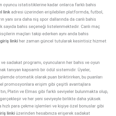
n oyuncu istatistiklerine kadar onlarca farklı bahis
 link
adresi üzerinden erişilebilen platformda, futbol,
rın yanı sıra daha niş spor dallarında da canlı bahis
 sayıda bahis seçeneği listelenmektedir. Canlı maç
hisçilerin maçları takip ederken aynı anda bahis
iriş linki
her zaman güncel tutularak kesintisiz hizmet
ve sadakat programı, oyuncuların her bahis ve oyun
ak tanıyan kapsamlı bir ödül sistemidir. Üyeler,
işlemde otomatik olarak puan biriktirirken, bu puanları
el promosyonlara erişim gibi çeşitli avantajlara
ın, Platin ve Elmas gibi farklı seviyeler bulunmakta olup,
erçekleşir ve her yeni seviyeyle birlikte daha yüksek
 hızlı para çekme işlemleri ve kişiye özel bonuslar gibi
iş linki
üzerinden hesabınıza erişerek sadakat