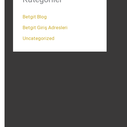
Betgit Blog
Betgit Giriş Adresleri
Uncategorized