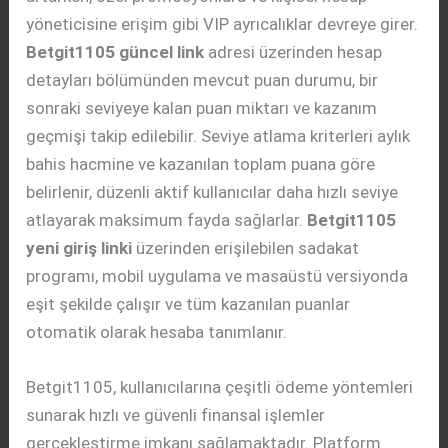
yöneticisine erişim gibi VIP ayrıcalıklar devreye girer.
Betgit1105 güncel link
adresi üzerinden hesap
detayları bölümünden mevcut puan durumu, bir
sonraki seviyeye kalan puan miktarı ve kazanım
geçmişi takip edilebilir. Seviye atlama kriterleri aylık
bahis hacmine ve kazanılan toplam puana göre
belirlenir, düzenli aktif kullanıcılar daha hızlı seviye
atlayarak maksimum fayda sağlarlar.
Betgit1105
yeni giriş linki
üzerinden erişilebilen sadakat
programı, mobil uygulama ve masaüstü versiyonda
eşit şekilde çalışır ve tüm kazanılan puanlar
otomatik olarak hesaba tanımlanır.
Betgit1105, kullanıcılarına çeşitli ödeme yöntemleri
sunarak hızlı ve güvenli finansal işlemler
gerçekleştirme imkanı sağlamaktadır. Platform