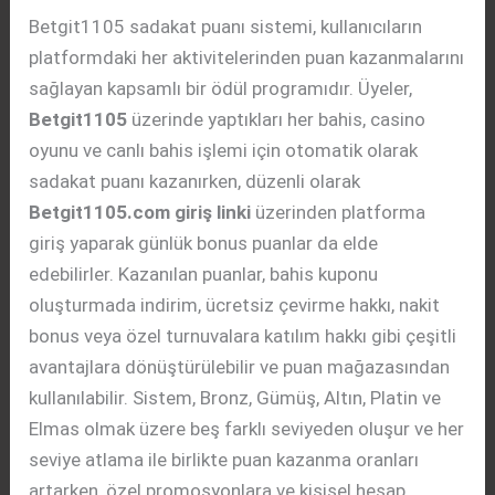
Betgit1105 sadakat puanı sistemi, kullanıcıların
platformdaki her aktivitelerinden puan kazanmalarını
sağlayan kapsamlı bir ödül programıdır. Üyeler,
Betgit1105
üzerinde yaptıkları her bahis, casino
oyunu ve canlı bahis işlemi için otomatik olarak
sadakat puanı kazanırken, düzenli olarak
Betgit1105.com giriş linki
üzerinden platforma
giriş yaparak günlük bonus puanlar da elde
edebilirler. Kazanılan puanlar, bahis kuponu
oluşturmada indirim, ücretsiz çevirme hakkı, nakit
bonus veya özel turnuvalara katılım hakkı gibi çeşitli
avantajlara dönüştürülebilir ve puan mağazasından
kullanılabilir. Sistem, Bronz, Gümüş, Altın, Platin ve
Elmas olmak üzere beş farklı seviyeden oluşur ve her
seviye atlama ile birlikte puan kazanma oranları
artarken, özel promosyonlara ve kişisel hesap