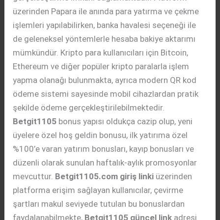
üzerinden Papara ile anında para yatırma ve çekme
işlemleri yapılabilirken, banka havalesi seçeneği ile
de geleneksel yöntemlerle hesaba bakiye aktarımı
mümkündür. Kripto para kullanıcıları için Bitcoin,
Ethereum ve diğer popüler kripto paralarla işlem
yapma olanağı bulunmakta, ayrıca modern QR kod
ödeme sistemi sayesinde mobil cihazlardan pratik
şekilde ödeme gerçekleştirilebilmektedir.
Betgit1105
bonus yapısı oldukça cazip olup, yeni
üyelere özel hoş geldin bonusu, ilk yatırıma özel
%100’e varan yatırım bonusları, kayıp bonusları ve
düzenli olarak sunulan haftalık-aylık promosyonlar
mevcuttur.
Betgit1105.com giriş linki
üzerinden
platforma erişim sağlayan kullanıcılar, çevirme
şartları makul seviyede tutulan bu bonuslardan
faydalanabilmekte,
Betgit1105 güncel link
adresi