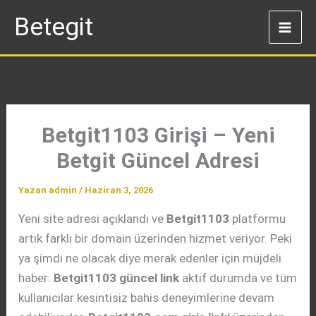
İçeriğe
Betegit
atla
Betgit1103 Girişi – Yeni
Betgit Güncel Adresi
Yazan
admin
/
Haziran 3, 2026
Yeni site adresi açıklandı ve
Betgit1103
platformu
artık farklı bir domain üzerinden hizmet veriyor. Peki
ya şimdi ne olacak diye merak edenler için müjdeli
haber:
Betgit1103 güncel link
aktif durumda ve tüm
kullanıcılar kesintisiz bahis deneyimlerine devam