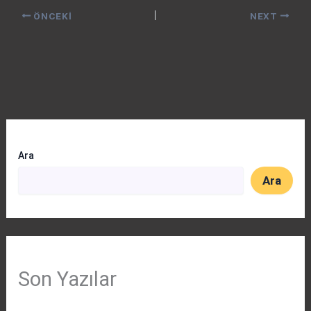
ÖNCEKI
NEXT
Ara
Ara
Son Yazılar