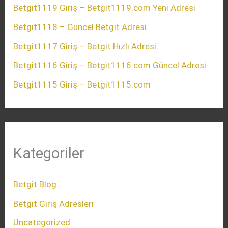
Betgit1119 Giriş – Betgit1119.com Yeni Adresi
Betgit1118 – Güncel Betgit Adresi
Betgit1117 Giriş – Betgit Hızlı Adresi
Betgit1116 Giriş – Betgit1116.com Güncel Adresi
Betgit1115 Giriş – Betgit1115.com
Kategoriler
Betgit Blog
Betgit Giriş Adresleri
Uncategorized